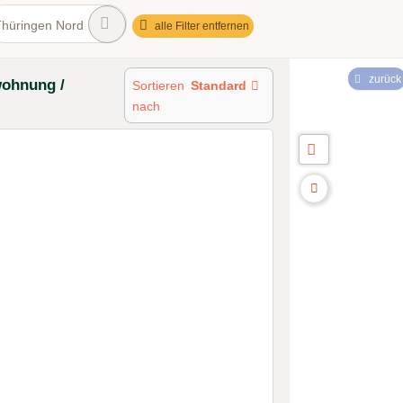
Thüringen Nord
alle Filter entfernen
zurück
wohnung /
Sortieren
Standard
nach