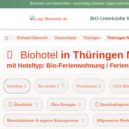
Biohotels und Naturhotels - nachhaltig urlauben, tagen und erh
BIO-Unterkünfte f
Biohotel-Übersicht
Deutschland
Thüringen
Thüringen 
Biohotel
in Thüringen
mit Hoteltyp: Bio-Ferienwohnung / Ferie
Hoteltyp
Bio-Anteil
Preisklasse
CO2-Bil
AHVV-Kennzeichen 90%-100% Bio-zertifi
Überblick
Öko-Energie
Nachhaltigkeit
Manufakturen & eigene Erzeugnisse
Allgemeine Mer
100% bio-zertifiziert
BIO HOT