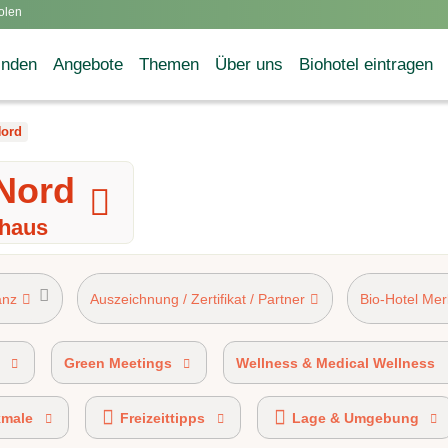
olen
inden
Angebote
Themen
Über uns
Biohotel eintragen
Nord
 Nord
nhaus
anz
Auszeichnung / Zertifikat / Partner
Bio-Hotel Me
ziert
AHV-Kennzeichen 50%-89% Bio-zertifiziert
Green Meetings
Wellness & Medical Wellness
kmale
Freizeittipps
Lage & Umgebung
ELS® certified
Ökobonus-Partner