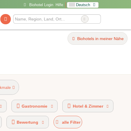
Biohotel Login
Hilfe
Deutsch
Biohotels in meiner Nähe
rkmale
AHVV-Kennzeichen 20%-49% Bio-zertifiziert
Gastronomie
Hotel & Zimmer
Bewertung
alle Filter