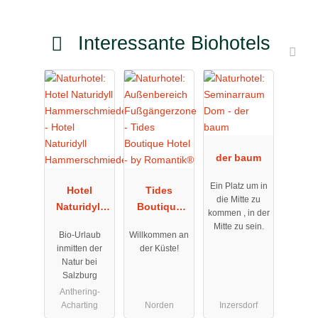
Interessante Biohotels
der baum
Ein Platz um in
Hotel
Tides
die Mitte zu
Naturidyll
Boutique
kommen , in der
Hammersch
Hotel - by
Mitte zu sein.
Bio-Urlaub
Willkommen an
miede
Romantik®
inmitten der
der Küste!
Natur bei
Salzburg
Anthering-
Acharting
Norden
Inzersdorf