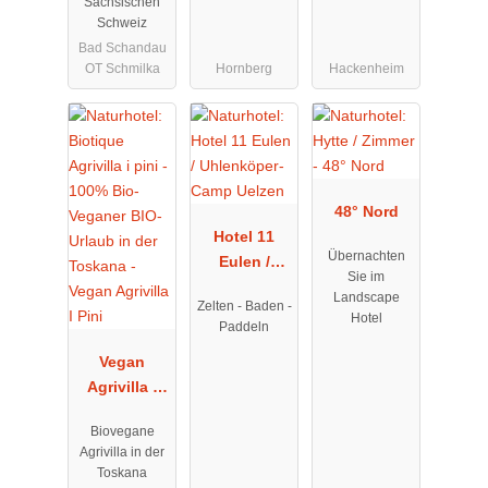
Sächsischen
Schweiz
Bad Schandau
OT Schmilka
Hornberg
Hackenheim
48° Nord
Hotel 11
Übernachten
Eulen /
Sie im
Uhlenköper-
Landscape
Zelten - Baden -
Camp
Hotel
Paddeln
Uelzen
Vegan
Agrivilla I
Pini
Biovegane
Agrivilla in der
Toskana