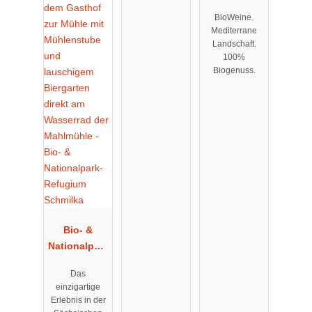
Gänz
BioWeine.
Mediterrane
Landschaft.
100%
Biogenuss.
Bio- &
Nationalpark
-Refugium
Das
Schmilka
einzigartige
Erlebnis in der