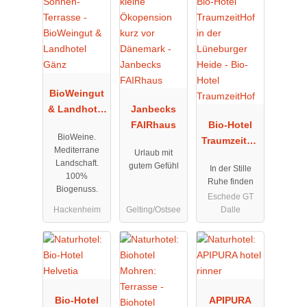
BioWeingut
& Landhotel
Janbecks
Gänz
FAIRhaus
Bio-Hotel
BioWeine.
TraumzeitHo
Mediterrane
Urlaub mit
f
Landschaft.
gutem Gefühl
In der Stille
100%
Ruhe finden
Biogenuss.
Eschede GT
Hackenheim
Gelting/Ostsee
Dalle
Bio-Hotel
APIPURA