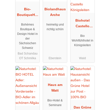
Bio-
Biolandhaus
BoutiqueHot
Arche
el Villa
Biohotel
Bohèmes
heimelig und
Waldfrieden
Castello
Boutique &
richtig schön
Königsleiten
Design Hotel in
Bio
der
Wohlfühlhotel in
Sächsischen
Königsleiten
Schweiz
Bad Schandau
OT Schmilka
Eberstein
Wald
Haus am
Watt
Bio-Hotel &
Seminare
Das Grüne