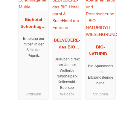
Biohotel
Schönhagen
er Mühle
Erholung pur
BELVEDERE-
mitten in der
das BIO
BIO-
Stille der
Hotel garni
NATURIDYL
Prignitz
Urlauben direkt
& SuiteHotel
L
am Unesco
Bio-Apartments
am Edersee
WIESENGRU
Welterbe
im
ND
Nationalpark
Elbsandsteinge
Kellerwald-
birge
Edersee
Pritzwalk
Waldeck
Struppen