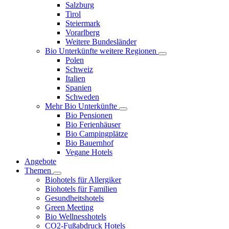
Salzburg
Tirol
Steiermark
Vorarlberg
Weitere Bundesländer
Bio Unterkünfte weitere Regionen
Polen
Schweiz
Italien
Spanien
Schweden
Mehr Bio Unterkünfte
Bio Pensionen
Bio Ferienhäuser
Bio Campingplätze
Bio Bauernhof
Vegane Hotels
Angebote
Themen
Biohotels für Allergiker
Biohotels für Familien
Gesundheitshotels
Green Meeting
Bio Wellnesshotels
CO2-Fußabdruck Hotels