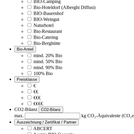
BIO-Camping
Bio-Hoteldorf (Alberghi Diffusi)
BIO-Bauernhof
BIO-Weingut
Naturhotel
Bio-Restaurant
Bio-Catering
Bio-Berghütte
Bio-Anteil
mind. 20% Bio
mind. 50% Bio
mind. 90% Bio
100% Bio
Preisklasse
€
€€
€€€
€€€€
CO2-Bilanz
CO2-Bilanz
max.
kg CO₂-Äquivalente (CO₂e
Auszeichnung / Zertifikat / Partner
ABCERT