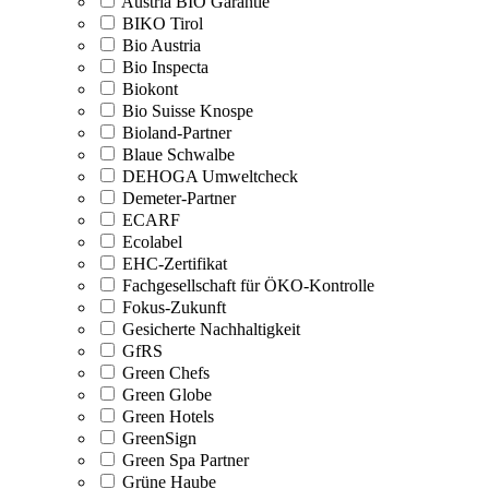
Austria BIO Garantie
BIKO Tirol
Bio Austria
Bio Inspecta
Biokont
Bio Suisse Knospe
Bioland-Partner
Blaue Schwalbe
DEHOGA Umweltcheck
Demeter-Partner
ECARF
Ecolabel
EHC-Zertifikat
Fachgesellschaft für ÖKO-Kontrolle
Fokus-Zukunft
Gesicherte Nachhaltigkeit
GfRS
Green Chefs
Green Globe
Green Hotels
GreenSign
Green Spa Partner
Grüne Haube