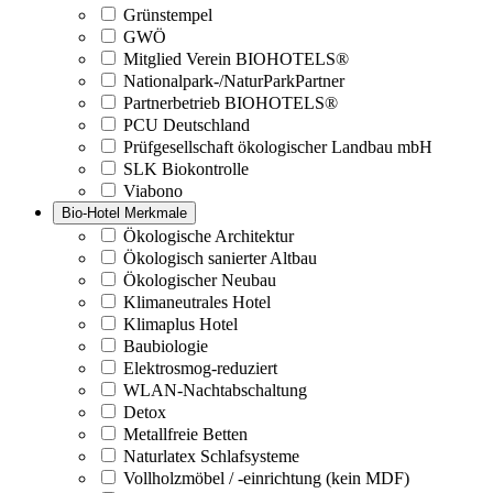
Grünstempel
GWÖ
Mitglied Verein BIOHOTELS®
Nationalpark-/NaturParkPartner
Partnerbetrieb BIOHOTELS®
PCU Deutschland
Prüfgesellschaft ökologischer Landbau mbH
SLK Biokontrolle
Viabono
Bio-Hotel Merkmale
Ökologische Architektur
Ökologisch sanierter Altbau
Ökologischer Neubau
Klimaneutrales Hotel
Klimaplus Hotel
Baubiologie
Elektrosmog-reduziert
WLAN-Nachtabschaltung
Detox
Metallfreie Betten
Naturlatex Schlafsysteme
Vollholzmöbel / -einrichtung (kein MDF)