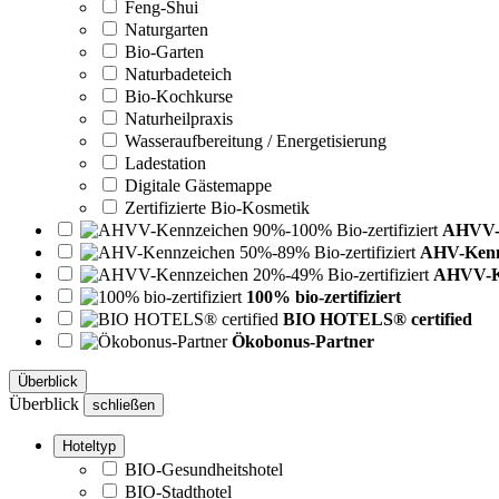
Feng-Shui
Naturgarten
Bio-Garten
Naturbadeteich
Bio-Kochkurse
Naturheilpraxis
Wasseraufbereitung / Energetisierung
Ladestation
Digitale Gästemappe
Zertifizierte Bio-Kosmetik
AHVV-K
AHV-Kennz
AHVV-Ke
100% bio-zertifiziert
BIO HOTELS® certified
Ökobonus-Partner
Überblick
Überblick
schließen
Hoteltyp
BIO-Gesundheitshotel
BIO-Stadthotel