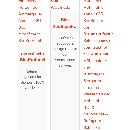
Bio-
BoutiqueHot
el Villa
Bohèmes
Waldfrieden
Boutique &
Design Hotel in
moor&mehr
der
Bio-Kurhotel
Sächsischen
Schweiz
Natürlich
gesund im
Biohotel. 100%
zertifiziert.