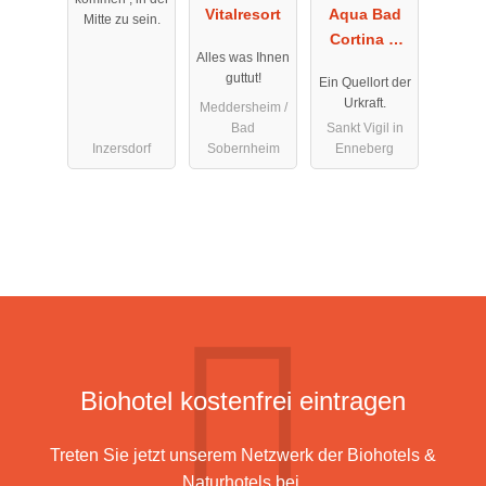
Vitalresort
Aqua Bad
Mitte zu sein.
Cortina &
Alles was Ihnen
thermal
guttut!
Ein Quellort der
baths
Urkraft.
Meddersheim /
Bad
Sankt Vigil in
Inzersdorf
Sobernheim
Enneberg
Biohotel kostenfrei eintragen
Treten Sie jetzt unserem Netzwerk der Biohotels &
Naturhotels bei.