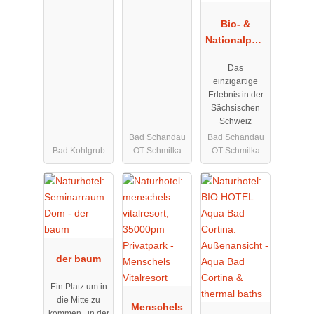
Bio- &
Nationalpark
-Refugium
Das
Schmilka
einzigartige
Erlebnis in der
Sächsischen
Schweiz
Bad Schandau
Bad Schandau
Bad Kohlgrub
OT Schmilka
OT Schmilka
der baum
Ein Platz um in
die Mitte zu
Menschels
kommen , in der