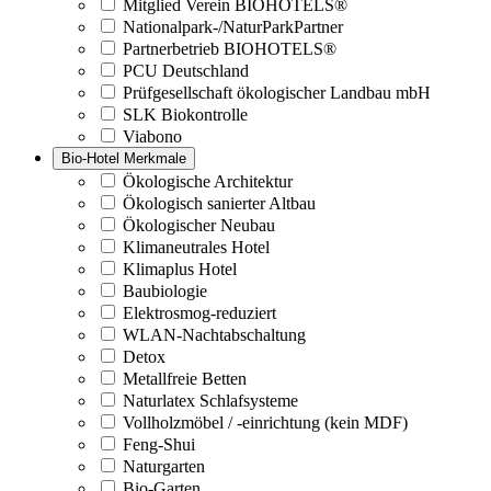
Mitglied Verein BIOHOTELS®
Nationalpark-/NaturParkPartner
Partnerbetrieb BIOHOTELS®
PCU Deutschland
Prüfgesellschaft ökologischer Landbau mbH
SLK Biokontrolle
Viabono
Bio-Hotel Merkmale
Ökologische Architektur
Ökologisch sanierter Altbau
Ökologischer Neubau
Klimaneutrales Hotel
Klimaplus Hotel
Baubiologie
Elektrosmog-reduziert
WLAN-Nachtabschaltung
Detox
Metallfreie Betten
Naturlatex Schlafsysteme
Vollholzmöbel / -einrichtung (kein MDF)
Feng-Shui
Naturgarten
Bio-Garten