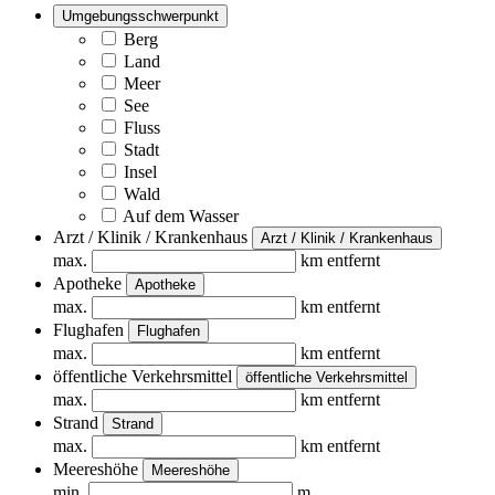
Umgebungsschwerpunkt
Berg
Land
Meer
See
Fluss
Stadt
Insel
Wald
Auf dem Wasser
Arzt / Klinik / Krankenhaus
Arzt / Klinik / Krankenhaus
max.
km entfernt
Apotheke
Apotheke
max.
km entfernt
Flughafen
Flughafen
max.
km entfernt
öffentliche Verkehrsmittel
öffentliche Verkehrsmittel
max.
km entfernt
Strand
Strand
max.
km entfernt
Meereshöhe
Meereshöhe
min.
m