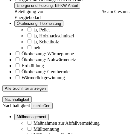
Energie und Heizung: BHKW Anteil
Beteiligung von
% am Gesamt-
Energiebedarf
Ökoheizung: Holzheizung
ja, Pellet
ja, Holzhackschnitzel
ja, Scheitholz
nein
Ökoheizung: Wärmepumpe
Ökoheizung: Nahwärmenetz
Erdkühlung
Ökoheizung: Geothermie
Wärmerückgewinnung
Alle Suchfilter anzeigen
Nachhaltigkeit
Nachhaltigkeit
schließen
Müllmanagement
Maßnahmen zur Abfallvermeidung
Mülltrennung