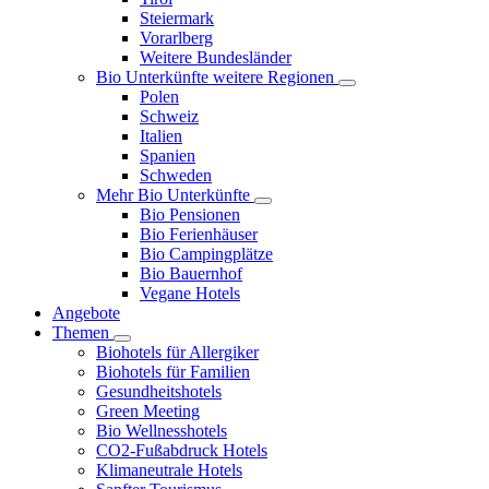
Steiermark
Vorarlberg
Weitere Bundesländer
Bio Unterkünfte weitere Regionen
Polen
Schweiz
Italien
Spanien
Schweden
Mehr Bio Unterkünfte
Bio Pensionen
Bio Ferienhäuser
Bio Campingplätze
Bio Bauernhof
Vegane Hotels
Angebote
Themen
Biohotels für Allergiker
Biohotels für Familien
Gesundheitshotels
Green Meeting
Bio Wellnesshotels
CO2-Fußabdruck Hotels
Klimaneutrale Hotels