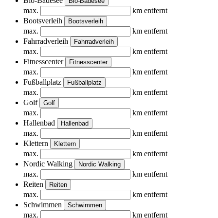
Bio-Badesee
Bio-Badesee
max.
km entfernt
Bootsverleih
Bootsverleih
max.
km entfernt
Fahrradverleih
Fahrradverleih
max.
km entfernt
Fitnesscenter
Fitnesscenter
max.
km entfernt
Fußballplatz
Fußballplatz
max.
km entfernt
Golf
Golf
max.
km entfernt
Hallenbad
Hallenbad
max.
km entfernt
Klettern
Klettern
max.
km entfernt
Nordic Walking
Nordic Walking
max.
km entfernt
Reiten
Reiten
max.
km entfernt
Schwimmen
Schwimmen
max.
km entfernt