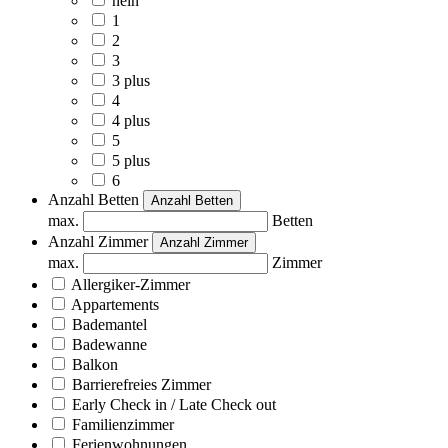
nein
1
2
3
3 plus
4
4 plus
5
5 plus
6
Anzahl Betten
Anzahl Betten
max.
Betten
Anzahl Zimmer
Anzahl Zimmer
max.
Zimmer
Allergiker-Zimmer
Appartements
Bademantel
Badewanne
Balkon
Barrierefreies Zimmer
Early Check in / Late Check out
Familienzimmer
Ferienwohnungen