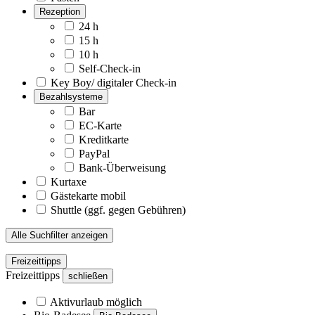
Rezeption
24 h
15 h
10 h
Self-Check-in
Key Boy/ digitaler Check-in
Bezahlsysteme
Bar
EC-Karte
Kreditkarte
PayPal
Bank-Überweisung
Kurtaxe
Gästekarte mobil
Shuttle (ggf. gegen Gebühren)
Alle Suchfilter anzeigen
Freizeittipps
Freizeittipps
schließen
Aktivurlaub möglich