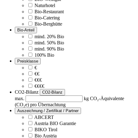
Naturhotel
Bio-Restaurant
Bio-Catering
Bio-Berghütte
Bio-Anteil
mind. 20% Bio
mind. 50% Bio
mind. 90% Bio
100% Bio
Preisklasse
€
€€
€€€
€€€€
CO2-Bilanz
CO2-Bilanz
max.
kg CO₂-Äquivalente
(CO₂e) pro Übernachtung
Auszeichnung / Zertifikat / Partner
ABCERT
Austria BIO Garantie
BIKO Tirol
Bio Austria