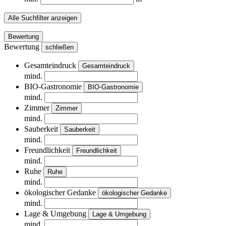
Alle Suchfilter anzeigen
Bewertung
Bewertung
schließen
Gesamteindruck
Gesamteindruck
mind.
BIO-Gastronomie
BIO-Gastronomie
mind.
Zimmer
Zimmer
mind.
Sauberkeit
Sauberkeit
mind.
Freundlichkeit
Freundlichkeit
mind.
Ruhe
Ruhe
mind.
ökologischer Gedanke
ökologischer Gedanke
mind.
Lage & Umgebung
Lage & Umgebung
mind.