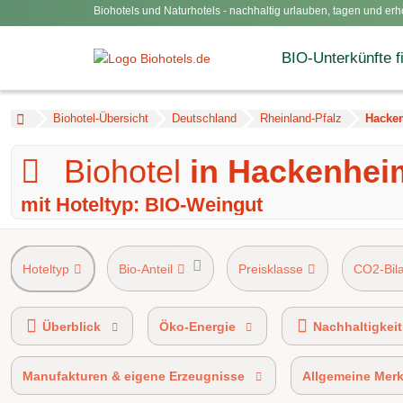
Biohotels und Naturhotels - nachhaltig urlauben, tagen und erh
BIO-Unterkünfte f
Biohotel-Übersicht
Deutschland
Rheinland-Pfalz
Hacke
Biohotel
in Hackenhei
mit Hoteltyp: BIO-Weingut
Hoteltyp
Bio-Anteil
Preisklasse
CO2-Bil
AHVV-Kennzeichen 90%-100% Bio-zertifi
Überblick
Öko-Energie
Nachhaltigkeit
Manufakturen & eigene Erzeugnisse
Allgemeine Mer
100% bio-zertifiziert
BIO HOT