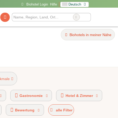
Biohotel Login
Hilfe
Deutsch
Biohotels in meiner Nähe
rkmale
AHVV-Kennzeichen 20%-49% Bio-zertifiziert
Gastronomie
Hotel & Zimmer
Bewertung
alle Filter