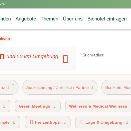
olen
inden
Angebote
Themen
Über uns
Biohotel eintragen
nheim
m
Suchradius:
und
50
km Umgebung
anz
Auszeichnung / Zertifikat / Partner
Bio-Hotel Me
ziert
AHV-Kennzeichen 50%-89% Bio-zertifiziert
Green Meetings
Wellness & Medical Wellness
kmale
Freizeittipps
Lage & Umgebung
ELS® certified
Ökobonus-Partner