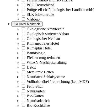
Partnerbetrieb BIOHOTELS®
PCU Deutschland
Prüfgesellschaft ökologischer Landbau mbH
SLK Biokontrolle
Viabono
Bio-Hotel Merkmale
Ökologische Architektur
Ökologisch sanierter Altbau
Ökologischer Neubau
Klimaneutrales Hotel
Klimaplus Hotel
Baubiologie
Elektrosmog-reduziert
WLAN-Nachtabschaltung
Detox
Metallfreie Betten
Naturlatex Schlafsysteme
Vollholzmöbel / -einrichtung (kein MDF)
Feng-Shui
Naturgarten
Bio-Garten
Naturbadeteich
Bio-Kochkurse