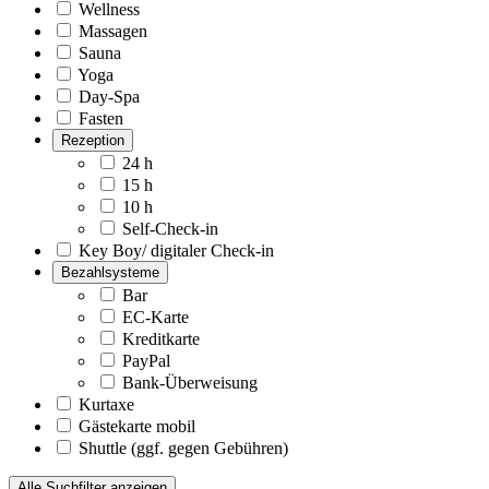
Wellness
Massagen
Sauna
Yoga
Day-Spa
Fasten
Rezeption
24 h
15 h
10 h
Self-Check-in
Key Boy/ digitaler Check-in
Bezahlsysteme
Bar
EC-Karte
Kreditkarte
PayPal
Bank-Überweisung
Kurtaxe
Gästekarte mobil
Shuttle (ggf. gegen Gebühren)
Alle Suchfilter anzeigen