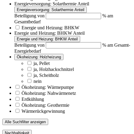
Energieversorgung: Solarthermie Anteil
Energieversorgung: Solarthermie Anteil
Beteiligung von
% am
Gesamtbedarf
Energie und Heizung: BHKW
Energie und Heizung: BHKW Anteil
Energie und Heizung: BHKW Anteil
Beteiligung von
% am Gesamt-
Energiebedarf
Ökoheizung: Holzheizung
ja, Pellet
ja, Holzhackschnitzel
ja, Scheitholz
nein
Ökoheizung: Wärmepumpe
Ökoheizung: Nahwärmenetz
Erdkühlung
Ökoheizung: Geothermie
Wärmerückgewinnung
Alle Suchfilter anzeigen
Nachhaltigkeit