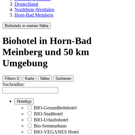
Deutschland
Nordrhein-Westfalen
Horn-Bad Meinberg
Biohotels in meiner Nähe
Biohotel
in Horn-Bad
Meinberg
und
50
km
Umgebung
Filtern
0
Karte
Nähe
Sortieren
Suchradius:
Hoteltyp
BIO-Gesundheitshotel
BIO-Stadthotel
BIO-Urlaubshotel
Bio-Seminarhaus
BIO-VEGANES Hotel