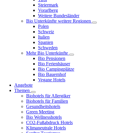
Steiermark
Vorarlberg
Weitere Bundesländer
Bio Unterkünfte weitere Regionen
Polen
Schweiz
Italien
Spanien
Schweden
Mehr Bio Unterkünfte
Bio Pensionen
Bio Ferienhäuser
Bio Campingplätze
Bio Bauernhof
Vegane Hotels
Angebote
Themen
Biohotels für Allergiker
Biohotels für Familien
Gesundheitshotels
Green Meeting
Bio Wellnesshotels
CO2-Fußabdruck Hotels
Klimaneutrale Hotels