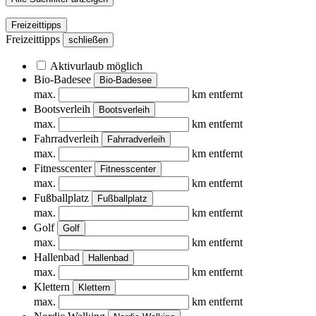
Freizeittipps
Freizeittipps
schließen
Aktivurlaub möglich
Bio-Badesee
Bio-Badesee
max.
km entfernt
Bootsverleih
Bootsverleih
max.
km entfernt
Fahrradverleih
Fahrradverleih
max.
km entfernt
Fitnesscenter
Fitnesscenter
max.
km entfernt
Fußballplatz
Fußballplatz
max.
km entfernt
Golf
Golf
max.
km entfernt
Hallenbad
Hallenbad
max.
km entfernt
Klettern
Klettern
max.
km entfernt