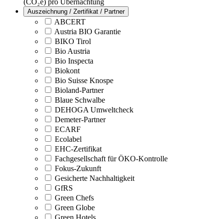
(CO₂e) pro Übernachtung
Auszeichnung / Zertifikat / Partner
ABCERT
Austria BIO Garantie
BIKO Tirol
Bio Austria
Bio Inspecta
Biokont
Bio Suisse Knospe
Bioland-Partner
Blaue Schwalbe
DEHOGA Umweltcheck
Demeter-Partner
ECARF
Ecolabel
EHC-Zertifikat
Fachgesellschaft für ÖKO-Kontrolle
Fokus-Zukunft
Gesicherte Nachhaltigkeit
GfRS
Green Chefs
Green Globe
Green Hotels