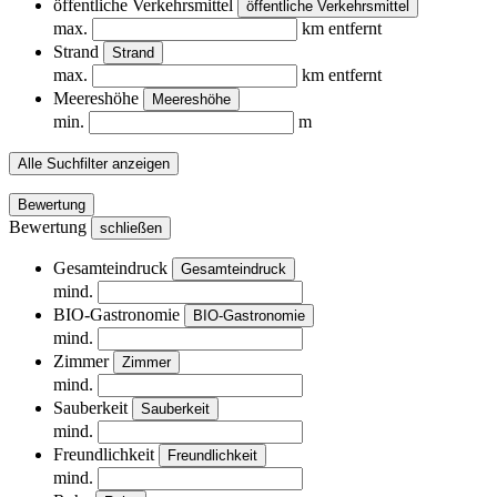
öffentliche Verkehrsmittel
öffentliche Verkehrsmittel
max.
km entfernt
Strand
Strand
max.
km entfernt
Meereshöhe
Meereshöhe
min.
m
Alle Suchfilter anzeigen
Bewertung
Bewertung
schließen
Gesamteindruck
Gesamteindruck
mind.
BIO-Gastronomie
BIO-Gastronomie
mind.
Zimmer
Zimmer
mind.
Sauberkeit
Sauberkeit
mind.
Freundlichkeit
Freundlichkeit
mind.