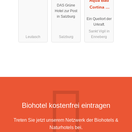
s
Post - 100%
Aqua Bad
DAS Grüne
BIO
Cortina &
Hotel zur Post
thermal
in Salzburg
Ein Quellort der
baths
Urkraft.
Sankt Vigil in
Leutasch
Salzburg
Enneberg
Biohotel kostenfrei eintragen
Treten Sie jetzt unserem Netzwerk der Biohotels &
Naturhotels bei.