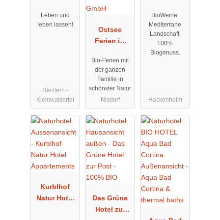
Gänz
Leben und
BioWeine.
leben lassen!
Mediterrane
Ostsee
Landschaft.
Ferien im
100%
Gut Nisdorf
Biogenuss.
Bio-Ferien mit
GmbH
der ganzen
Familie in
schönster Natur
Riezlern -
Kleinwalsertal
Nisdorf
Hackenheim
Kurblhof
Natur Hotel
Das Grüne
Appartement
Hotel zur