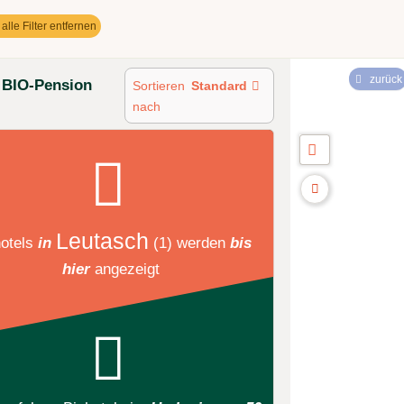
alle Filter entfernen
zurück
: BIO-Pension
Sortieren
Standard
nach
Leutasch
otels
in
(1)
werden
bis
hier
angezeigt