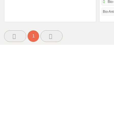
Bio-
Bio-Ante
1