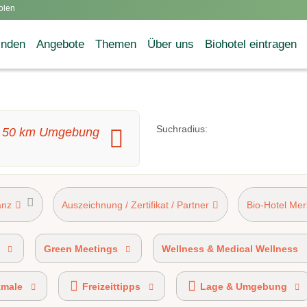
olen
inden
Angebote
Themen
Über uns
Biohotel eintragen
Suchradius:
d
50
km Umgebung
anz
Auszeichnung / Zertifikat / Partner
Bio-Hotel Me
HV-Kennzeichen 50%-89% Bio-zertifiziert
AHVV-Kennzeiche
Green Meetings
Wellness & Medical Wellness
kmale
Freizeittipps
Lage & Umgebung