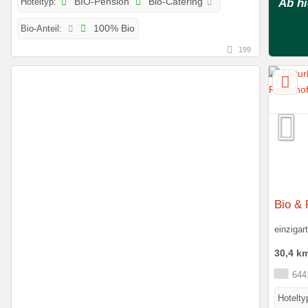
Ab h
Hoteltyp:
BIO-Pension
Bio-Catering
Bio-Anteil:
100% Bio
199
Bio & 
einzigar
30,4 k
6441
Hotelty