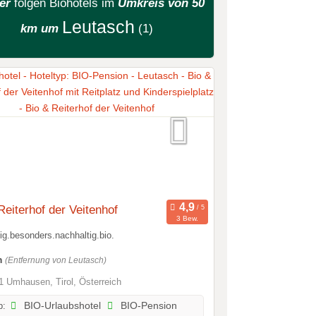
ier
folgen
Biohotels
im
Umkreis von 50
Leutasch
km um
(1)
Reiterhof der Veitenhof
3 Bew.
tig.besonders.nachhaltig.bio.
m
(Entfernung von Leutasch)
 Umhausen, Tirol, Österreich
p:
BIO-Urlaubshotel
BIO-Pension