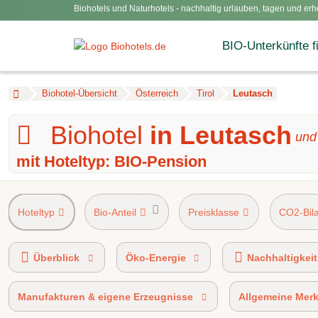
Biohotels und Naturhotels - nachhaltig urlauben, tagen und erh
BIO-Unterkünfte f
Biohotel-Übersicht
Österreich
Tirol
Leutasch
Biohotel
in Leutasch
un
mit Hoteltyp: BIO-Pension
Hoteltyp
Bio-Anteil
Preisklasse
CO2-Bil
AHVV-Kennzeichen 90%-100% Bio-zertifiziert
A
Überblick
Öko-Energie
Nachhaltigkeit
Manufakturen & eigene Erzeugnisse
Allgemeine Mer
BIO HOTELS® certified
Ökobonus-Partner