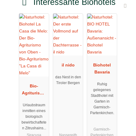
Interessante Biohotels
il nido
Biohotel
Bavaria
das Nest in den
Tiroler Bergen
Ruhig
Bio-
gelegenes
Agriturismo
Stadthotel mit
"La Casa di
Garten in
Urlaubstraum
Melo"
Garmisch-
inmitten eines
Partenkirchen.
biologisch
bewirtschaftete
n Zitrushains...
Garmisch-
Siracusa
Nassereith
Partenkirchen