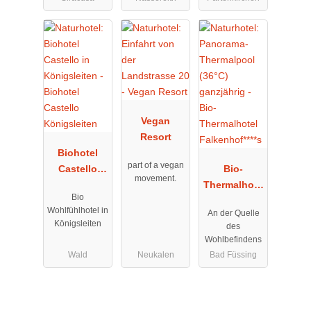
Vegan
Resort
Biohotel
part of a vegan
Castello
Bio-
movement.
Königsleiten
Thermalhote
Bio
l
Wohlfühlhotel in
An der Quelle
Falkenhof***
Königsleiten
des
*s
Wohlbefindens
Wald
Neukalen
Bad Füssing