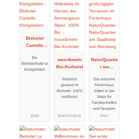
Biohotel
Castello
Königsleiten
Bio
moor&mehr
NaturQuartie
Wohlfühlhotel in
Bio-Kurhotel
r am
Königsleiten
Stadtrand
Natürlich
Das exlusive
von
gesund im
Ferienhaus
Nürnberg
Biohotel. 100%
mitten in der
zertifiziert.
Natur für
Familientreffen
und Gruppen
Wald
Bad Kohlgrub
Stein