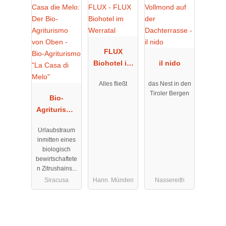
FLUX
Biohotel im
il nido
Werratal
Alles fließt
das Nest in den
Tiroler Bergen
Bio-
Agriturismo
"La Casa di
Urlaubstraum
Melo"
inmitten eines
biologisch
bewirtschaftete
n Zitrushains...
Siracusa
Hann. Münden
Nassereith