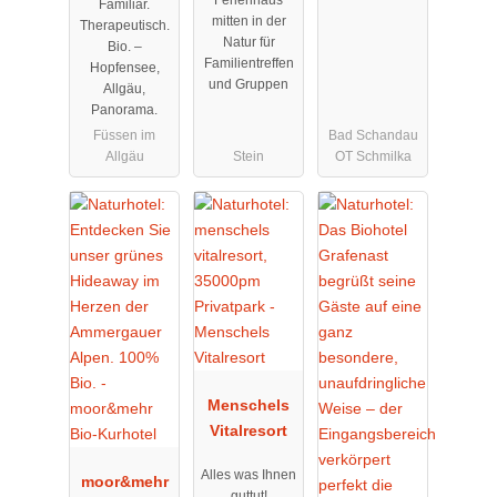
Ferienhaus
Familiär.
Nürnberg
mitten in der
Therapeutisch.
Natur für
Bio. –
Familientreffen
Hopfensee,
und Gruppen
Allgäu,
Panorama.
Füssen im
Bad Schandau
Allgäu
Stein
OT Schmilka
Menschels
Vitalresort
Alles was Ihnen
moor&mehr
guttut!