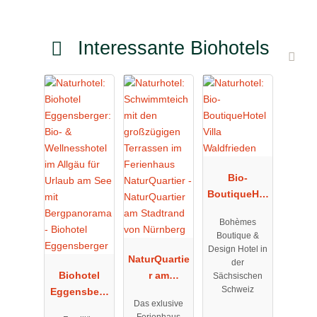
Interessante Biohotels
Bio-
BoutiqueHot
el Villa
Bohèmes
Waldfrieden
Boutique &
Design Hotel in
NaturQuartie
der
Biohotel
r am
Sächsischen
Schweiz
Eggensberg
Stadtrand
Das exlusive
er
von