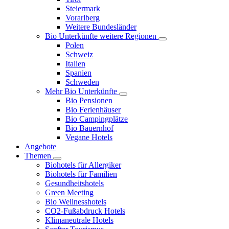
Steiermark
Vorarlberg
Weitere Bundesländer
Bio Unterkünfte weitere Regionen
Polen
Schweiz
Italien
Spanien
Schweden
Mehr Bio Unterkünfte
Bio Pensionen
Bio Ferienhäuser
Bio Campingplätze
Bio Bauernhof
Vegane Hotels
Angebote
Themen
Biohotels für Allergiker
Biohotels für Familien
Gesundheitshotels
Green Meeting
Bio Wellnesshotels
CO2-Fußabdruck Hotels
Klimaneutrale Hotels