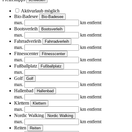
Aktivurlaub möglich
Bio-Badesee
Bio-Badesee
max.
km entfernt
Bootsverleih
Bootsverleih
max.
km entfernt
Fahrradverleih
Fahrradverleih
max.
km entfernt
Fitnesscenter
Fitnesscenter
max.
km entfernt
Fußballplatz
Fußballplatz
max.
km entfernt
Golf
Golf
max.
km entfernt
Hallenbad
Hallenbad
max.
km entfernt
Klettern
Klettern
max.
km entfernt
Nordic Walking
Nordic Walking
max.
km entfernt
Reiten
Reiten