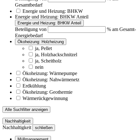
Gesamtbedarf
Energie und Heizung: BHKW
Energie und Heizung: BHKW Anteil
Energie und Heizung: BHKW Anteil
Beteiligung von
% am Gesamt-
Energiebedarf
Ökoheizung: Holzheizung
ja, Pellet
ja, Holzhackschnitzel
ja, Scheitholz
nein
Ökoheizung: Wärmepumpe
Ökoheizung: Nahwärmenetz
Erdkühlung
Ökoheizung: Geothermie
Wärmerückgewinnung
Alle Suchfilter anzeigen
Nachhaltigkeit
Nachhaltigkeit
schließen
Müllmanagement