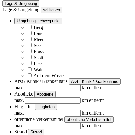
Lage & Umgebung
Lage & Umgebung
schließen
Umgebungsschwerpunkt
Berg
Land
Meer
See
Fluss
Stadt
Insel
Wald
Auf dem Wasser
Arzt / Klinik / Krankenhaus
Arzt / Klinik / Krankenhaus
max.
km entfernt
Apotheke
Apotheke
max.
km entfernt
Flughafen
Flughafen
max.
km entfernt
öffentliche Verkehrsmittel
öffentliche Verkehrsmittel
max.
km entfernt
Strand
Strand