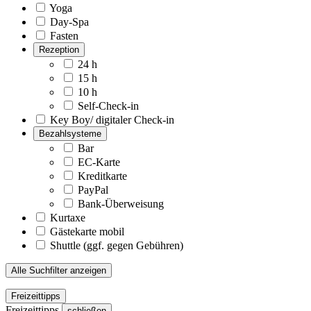
Yoga
Day-Spa
Fasten
Rezeption
24 h
15 h
10 h
Self-Check-in
Key Boy/ digitaler Check-in
Bezahlsysteme
Bar
EC-Karte
Kreditkarte
PayPal
Bank-Überweisung
Kurtaxe
Gästekarte mobil
Shuttle (ggf. gegen Gebühren)
Alle Suchfilter anzeigen
Freizeittipps
Freizeittipps
schließen