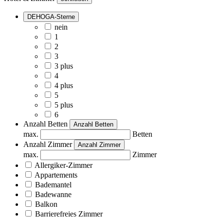
DEHOGA-Sterne
nein
1
2
3
3 plus
4
4 plus
5
5 plus
6
Anzahl Betten
Anzahl Betten
max.
Betten
Anzahl Zimmer
Anzahl Zimmer
max.
Zimmer
Allergiker-Zimmer
Appartements
Bademantel
Badewanne
Balkon
Barrierefreies Zimmer