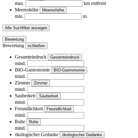
max.
km entfernt
Meereshöhe
Meereshöhe
min.
m
Alle Suchfilter anzeigen
Bewertung
Bewertung
schließen
Gesamteindruck
Gesamteindruck
mind.
BIO-Gastronomie
BIO-Gastronomie
mind.
Zimmer
Zimmer
mind.
Sauberkeit
Sauberkeit
mind.
Freundlichkeit
Freundlichkeit
mind.
Ruhe
Ruhe
mind.
ökologischer Gedanke
ökologischer Gedanke