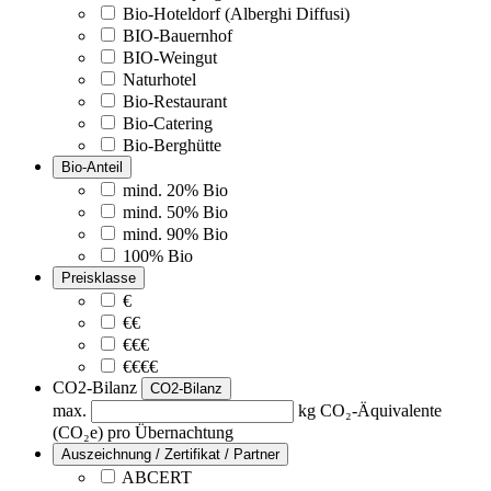
Bio-Hoteldorf (Alberghi Diffusi)
BIO-Bauernhof
BIO-Weingut
Naturhotel
Bio-Restaurant
Bio-Catering
Bio-Berghütte
Bio-Anteil
mind. 20% Bio
mind. 50% Bio
mind. 90% Bio
100% Bio
Preisklasse
€
€€
€€€
€€€€
CO2-Bilanz
CO2-Bilanz
max.
kg CO₂-Äquivalente
(CO₂e) pro Übernachtung
Auszeichnung / Zertifikat / Partner
ABCERT