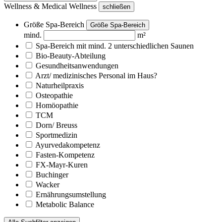
Wellness & Medical Wellness
schließen
Größe Spa-Bereich
Größe Spa-Bereich
mind.
m²
Spa-Bereich mit mind. 2 unterschiedlichen Saunen
Bio-Beauty-Abteilung
Gesundheitsanwendungen
Arzt/ medizinisches Personal im Haus?
Naturheilpraxis
Osteopathie
Homöopathie
TCM
Dorn/ Breuss
Sportmedizin
Ayurvedakompetenz
Fasten-Kompetenz
FX-Mayr-Kuren
Buchinger
Wacker
Ernährungsumstellung
Metabolic Balance