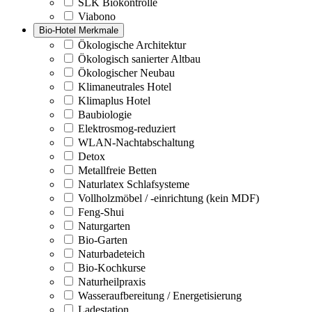
SLK Biokontrolle
Viabono
Bio-Hotel Merkmale
Ökologische Architektur
Ökologisch sanierter Altbau
Ökologischer Neubau
Klimaneutrales Hotel
Klimaplus Hotel
Baubiologie
Elektrosmog-reduziert
WLAN-Nachtabschaltung
Detox
Metallfreie Betten
Naturlatex Schlafsysteme
Vollholzmöbel / -einrichtung (kein MDF)
Feng-Shui
Naturgarten
Bio-Garten
Naturbadeteich
Bio-Kochkurse
Naturheilpraxis
Wasseraufbereitung / Energetisierung
Ladestation