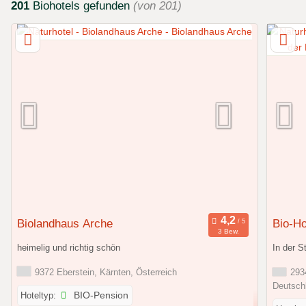
201
Biohotels
gefunden
(von 201)
Biolandhaus Arche
Bio-Ho
3 Bew.
heimelig und richtig schön
In der S
9372 Eberstein, Kärnten, Österreich
2934
Deutsch
Hoteltyp:
BIO-Pension