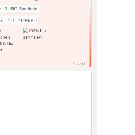
p:
BIO-Stadthotel
il:
100% Bio
424