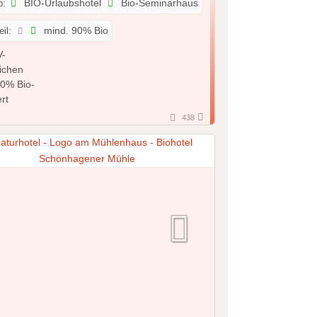
p:
BIO-Urlaubshotel
Bio-Seminarhaus
il:
mind. 90% Bio
438