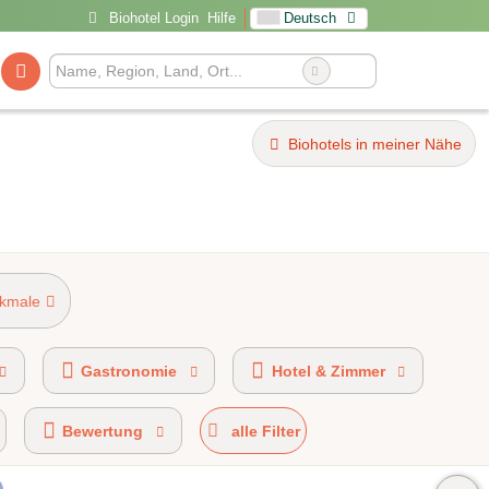
Biohotel Login
Hilfe
Deutsch
Biohotels in meiner Nähe
rkmale
AHVV-Kennzeichen 20%-49% Bio-zertifiziert
Gastronomie
Hotel & Zimmer
Bewertung
alle Filter