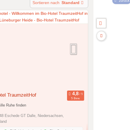
zurück
Sortieren nach
Standard
tel TraumzeitHof
5 Bew.
tille Ruhe finden
8 Eschede GT Dalle, Niedersachsen,
land