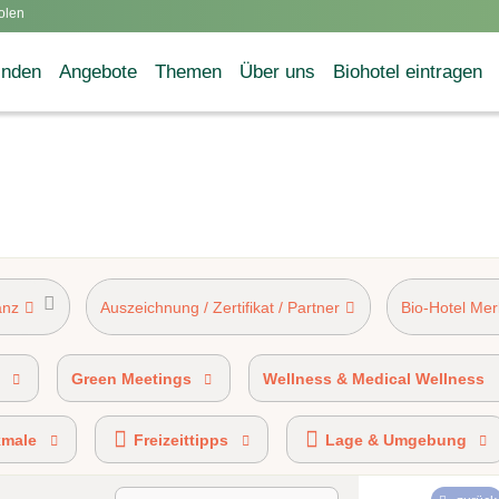
olen
inden
Angebote
Themen
Über uns
Biohotel eintragen
anz
Auszeichnung / Zertifikat / Partner
Bio-Hotel Me
ziert
AHV-Kennzeichen 50%-89% Bio-zertifiziert
Green Meetings
Wellness & Medical Wellness
kmale
Freizeittipps
Lage & Umgebung
BIO HOTELS® certified
Ökobonus-Partner