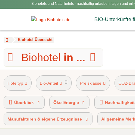
Biohotels und Naturhotels - nachhaltig urlauben, tagen und erh
BIO-Unterkünfte f
Biohotel-Übersicht
Biohotel
in ...
Hoteltyp
Bio-Anteil
Preisklasse
CO2-Bil
AHVV-Kennzeichen 90%-100% Bio-zertifi
Überblick
Öko-Energie
Nachhaltigkeit
Manufakturen & eigene Erzeugnisse
Allgemeine Mer
100% bio-zertifiziert