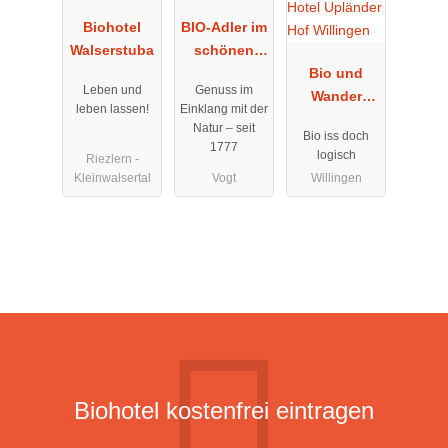
Biohotel
BIO-Adler im
Walserstuba
schönen
Allgäu
Bio und
Leben und
Genuss im
Wander
leben lassen!
Einklang mit der
Hotel
Natur – seit
Bio iss doch
Upländer
1777
logisch
Riezlern -
Hof
Kleinwalsertal
Vogt
Willingen
Willingen
Biohotel kostenfrei eintragen