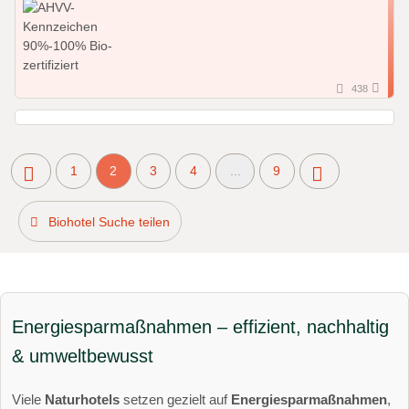
438
1
2
3
4
...
9
Biohotel Suche teilen
Energiesparmaßnahmen – effizient, nachhaltig
& umweltbewusst
Viele
Naturhotels
setzen gezielt auf
Energiesparmaßnahmen
,