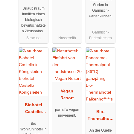
"La Casa di
Garten in
Urlaubstraum
Melo"
Garmisch-
inmitten eines
Partenkirchen.
biologisch
bewirtschaftete
n Zitrushains...
Garmisch-
Siracusa
Nassereith
Partenkirchen
Vegan
Resort
Biohotel
part of a vegan
Castello
Bio-
movement.
Königsleiten
Thermalhote
Bio
l
Wohlfühlhotel in
An der Quelle
Falkenhof***