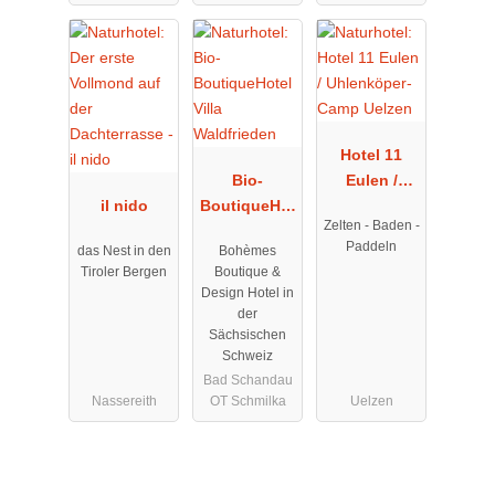
Hotel 11
Bio-
Eulen /
il nido
BoutiqueHot
Uhlenköper-
Zelten - Baden -
el Villa
Camp
Paddeln
das Nest in den
Bohèmes
Waldfrieden
Uelzen
Tiroler Bergen
Boutique &
Design Hotel in
der
Sächsischen
Schweiz
Bad Schandau
Nassereith
OT Schmilka
Uelzen