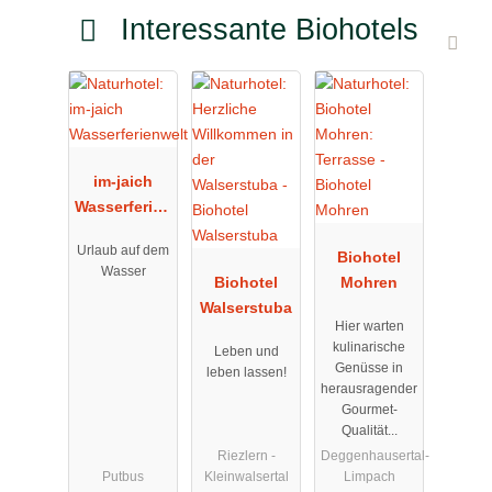
Interessante Biohotels
im-jaich
Wasserferien
welt
Urlaub auf dem
Biohotel
Wasser
Biohotel
Mohren
Walserstuba
Hier warten
kulinarische
Leben und
Genüsse in
leben lassen!
herausragender
Gourmet-
Qualität...
Riezlern -
Deggenhausertal-
Putbus
Kleinwalsertal
Limpach