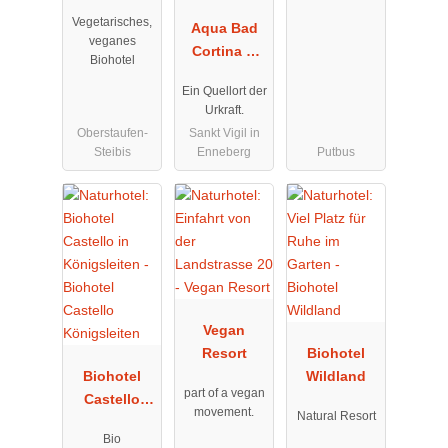
Vegetarisches,
Aqua Bad
veganes
Cortina &
Biohotel
thermal
Ein Quellort der
baths
Urkraft.
Oberstaufen-
Sankt Vigil in
Steibis
Enneberg
Putbus
Vegan
Resort
Biohotel
Biohotel
Wildland
part of a vegan
Castello
movement.
Natural Resort
Königsleiten
Bio