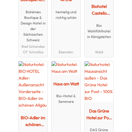
l Villa
Biohotel
Bohèmes
heimelig und
Waldfrieden
Castello
Boutique &
richtig schön
Königsleiten
Design Hotel in
Bio
der
Wohlfühlhotel
Sächsischen
in Königsleiten
Schweiz
Bad Schandau
OT Schmilka
Eberstein
Wald
Haus am Watt
Bio-Hotel &
Seminare
Das Grüne
BIO-Adler im
Hotel zur Post
schönen
- 100% BIO
DAS Grüne
Allgäu