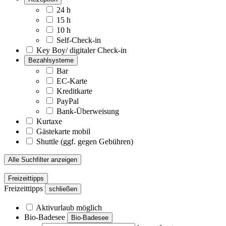
24 h
15 h
10 h
Self-Check-in
Key Boy/ digitaler Check-in
Bezahlsysteme
Bar
EC-Karte
Kreditkarte
PayPal
Bank-Überweisung
Kurtaxe
Gästekarte mobil
Shuttle (ggf. gegen Gebühren)
Alle Suchfilter anzeigen
Freizeittipps
Freizeittipps
schließen
Aktivurlaub möglich
Bio-Badesee
Bio-Badesee