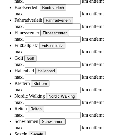
max.
km entfernt
Bootsverleih
Bootsverleih
max.
km entfernt
Fahrradverleih
Fahrradverleih
max.
km entfernt
Fitnesscenter
Fitnesscenter
max.
km entfernt
Fußballplatz
Fußballplatz
max.
km entfernt
Golf
Golf
max.
km entfernt
Hallenbad
Hallenbad
max.
km entfernt
Klettern
Klettern
max.
km entfernt
Nordic Walking
Nordic Walking
max.
km entfernt
Reiten
Reiten
max.
km entfernt
Schwimmen
Schwimmen
max.
km entfernt
Segeln
Segeln