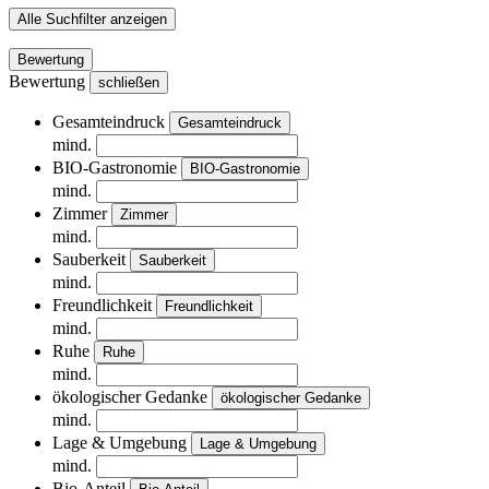
Alle Suchfilter anzeigen
Bewertung
Bewertung
schließen
Gesamteindruck
Gesamteindruck
mind.
BIO-Gastronomie
BIO-Gastronomie
mind.
Zimmer
Zimmer
mind.
Sauberkeit
Sauberkeit
mind.
Freundlichkeit
Freundlichkeit
mind.
Ruhe
Ruhe
mind.
ökologischer Gedanke
ökologischer Gedanke
mind.
Lage & Umgebung
Lage & Umgebung
mind.
Bio-Anteil