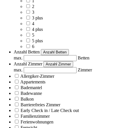
1
2
3
3 plus
4
4 plus
5
5 plus
6
Anzahl Betten
Anzahl Betten
max.
Betten
Anzahl Zimmer
Anzahl Zimmer
max.
Zimmer
Allergiker-Zimmer
Appartements
Bademantel
Badewanne
Balkon
Barrierefreies Zimmer
Early Check in / Late Check out
Familienzimmer
Ferienwohnungen
Fernsicht