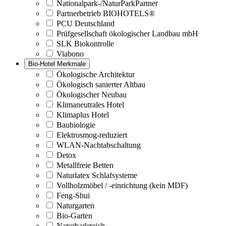
Nationalpark-/NaturParkPartner
Partnerbetrieb BIOHOTELS®
PCU Deutschland
Prüfgesellschaft ökologischer Landbau mbH
SLK Biokontrolle
Viabono
Bio-Hotel Merkmale
Ökologische Architektur
Ökologisch sanierter Altbau
Ökologischer Neubau
Klimaneutrales Hotel
Klimaplus Hotel
Baubiologie
Elektrosmog-reduziert
WLAN-Nachtabschaltung
Detox
Metallfreie Betten
Naturlatex Schlafsysteme
Vollholzmöbel / -einrichtung (kein MDF)
Feng-Shui
Naturgarten
Bio-Garten
Naturbadeteich