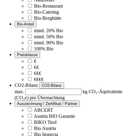
Bio-Restaurant
Bio-Catering
Bio-Berghütte
Bio-Anteil
mind. 20% Bio
mind. 50% Bio
mind. 90% Bio
100% Bio
Preisklasse
€
€€
€€€
€€€€
CO2-Bilanz
CO2-Bilanz
max.
kg CO₂-Äquivalente
(CO₂e) pro Übernachtung
Auszeichnung / Zertifikat / Partner
ABCERT
Austria BIO Garantie
BIKO Tirol
Bio Austria
Bio Inspecta