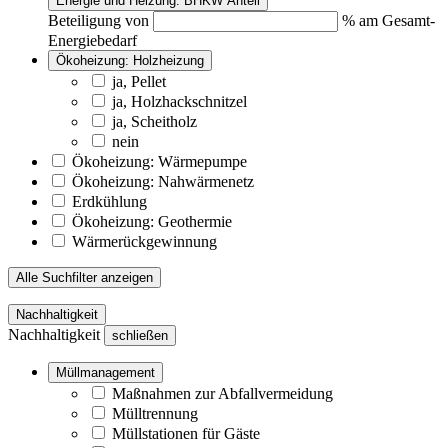
Energie und Heizung: BHKW Anteil
Beteiligung von
% am Gesamt-
Energiebedarf
Ökoheizung: Holzheizung
ja, Pellet
ja, Holzhackschnitzel
ja, Scheitholz
nein
Ökoheizung: Wärmepumpe
Ökoheizung: Nahwärmenetz
Erdkühlung
Ökoheizung: Geothermie
Wärmerückgewinnung
Alle Suchfilter anzeigen
Nachhaltigkeit
Nachhaltigkeit
schließen
Müllmanagement
Maßnahmen zur Abfallvermeidung
Mülltrennung
Müllstationen für Gäste