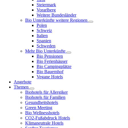
Steiermark
Vorarlberg
Weitere Bundesländer
Bio Unterkünfte weitere Regionen
Polen
Schweiz
Italien
Spanien
Schweden
Mehr Bio Unterkünfte
Bio Pensionen
Bio Ferienhäuser
Bio Campingplätze
Bio Bauernhof
Vegane Hotels
Angebote
Themen
Biohotels für Allergiker
Biohotels für Familien
Gesundheitshotels
Green Meeting
Bio Wellnesshotels
CO2-Fußabdruck Hotels
Klimaneutrale Hotels