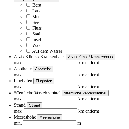
Berg
Land
Meer
See
Fluss
Stadt
Insel
Wald
Auf dem Wasser
Arzt / Klinik / Krankenhaus
Arzt / Klinik / Krankenhaus
max.
km entfernt
Apotheke
Apotheke
max.
km entfernt
Flughafen
Flughafen
max.
km entfernt
öffentliche Verkehrsmittel
öffentliche Verkehrsmittel
max.
km entfernt
Strand
Strand
max.
km entfernt
Meereshöhe
Meereshöhe
min.
m