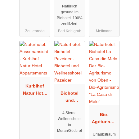
Natürlich
gesund im
Biohotel. 100%
zertifiziert.
Zeulenroda
Bad Kohlgrub
Mettmann
Kurblhof
Natur Hotel
Biohotel
Appartement
und
s
Wellnesshot
4 Sterne
el Pazeider
Bio-
Wellnesshotel
Agriturismo
in
"La Casa di
Meran/Südtirol
Urlaubstraum
Melo"